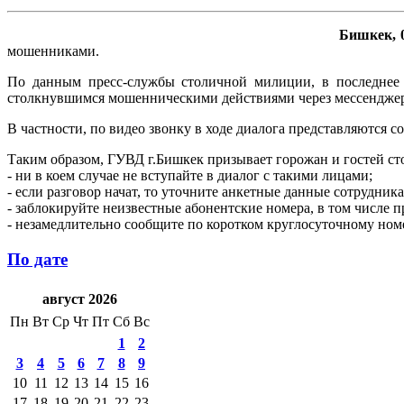
Бишкек, 0
мошенниками.
По данным пресс-службы столичной милиции, в последнее в
столкнувшимся мошенническими действиями через мессенджер
В частности, по видео звонку в ходе диалога представляются 
Таким образом, ГУВД г.Бишкек призывает горожан и гостей ст
- ни в коем случае не вступайте в диалог с такими лицами;
- если разговор начат, то уточните анкетные данные сотрудника
- заблокируйте неизвестные абонентские номера, в том числе
- незамедлительно сообщите по коротком круглосуточному ном
По дате
август 2026
Пн
Вт
Ср
Чт
Пт
Сб
Вс
1
2
3
4
5
6
7
8
9
10
11
12
13
14
15
16
17
18
19
20
21
22
23