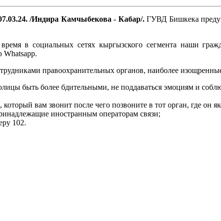
7.03.24. /Индира Камчыбекова - Кабар/.
ГУВД Бишкека предупр
ремя в социальных сетях кыргызского сегмента наши гражда
 Whatsapp.
сотрудниками правоохранительных органов, наиболее изощренные
олицы быть более бдительными, не поддаваться эмоциям и соблю
, который вам звонит после чего позвоните в тот орган, где он я
 принадлежащие иностранным операторам связи;
еру 102.