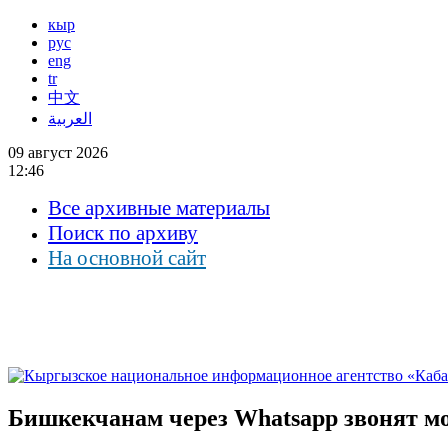
кыр
рус
eng
tr
中文
العربية
09 август 2026
12:46
Все архивные материалы
Поиск по архиву
На основной сайт
Бишкекчанам через Whatsapp звонят мо