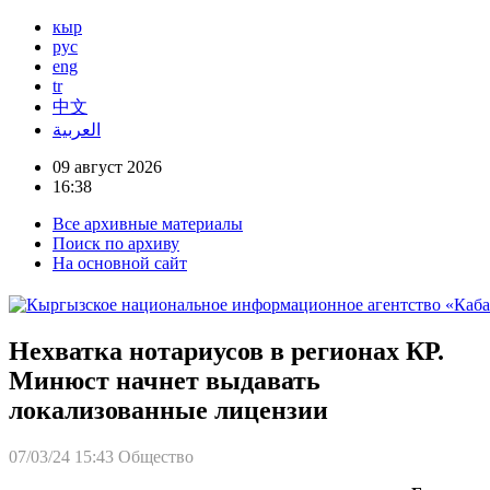
кыр
рус
eng
tr
中文
العربية
09 август 2026
16:38
Все архивные материалы
Поиск по архиву
На основной сайт
Нехватка нотариусов в регионах КР.
Минюст начнет выдавать
локализованные лицензии
07/03/24 15:43
Общество