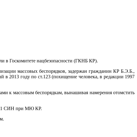
и в Госкомитете нацбезопасности (ГКНБ КР).
зации массовых беспорядков, задержан гражданин КР Б.Э.Б.,
 в 2013 году по ст.123 (похищение человека, в редакции 1997
вами к массовым беспорядкам, вынашивая намерения отомстить
№21 СИН при МЮ КР.
м.