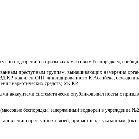
уз по подозрению в призывах к массовым беспорядкам, сообщил
зованным преступным группам, вынашивающих намерения органи
ВД КР, как член ОПГ ликвидированного К.Асанбека, осужденный
вления наркотических средств) УК КР.
выми аккаунтами систематически опубликовывал посты с призы
Р (массовые беспорядки) задержанный водворен в учреждение 
становлению преступных связей, причастных к указанным факта