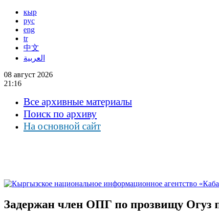
кыр
рус
eng
tr
中文
العربية
08 август 2026
21:16
Все архивные материалы
Поиск по архиву
На основной сайт
Задержан член ОПГ по прозвищу Огуз 