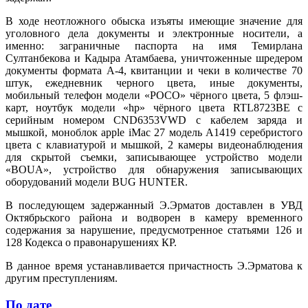
В ходе неотложного обыска изъяты имеющие значение для
уголовного дела документы и электронные носители, а
именно: заграничные паспорта на имя Темирлана
Султанбекова и Кадыра Атамбаева, уничтоженные шредером
документы формата А-4, квитанции и чеки в количестве 70
штук, ежедневник черного цвета, иные документы,
мобильный телефон модели «РОСО» чёрного цвета, 5 флэш-
карт, ноутбук модели «hp» чёрного цвета RTL8723BE с
серийным номером CND6353VWD с кабелем заряда и
мышкой, моноблок apple iMac 27 модель A1419 серебристого
цвета с клавиатурой и мышкой, 2 камеры видеонаблюдения
для скрытой съемки, записывающее устройство модели
«BOUA», устройство для обнаружения записывающих
оборудований модели BUG HUNTER.
В последующем задержанный Э.Эрматов доставлен в УВД
Октябрьского района и водворен в камеру временного
содержания за нарушение, предусмотренное статьями 126 и
128 Кодекса о правонарушениях КР.
В данное время устанавливается причастность Э.Эрматова к
другим преступлениям.
По дате