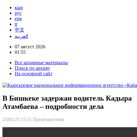
кыр
рус
eng
tr
中文
العربية
07 август 2026
01:55
Все архивные материалы
Поиск по архиву
На основной сайт
В Бишкеке задержан водитель Кадыра
Атамбаева – подробности дела
23/01/25 15:51
Происшествия