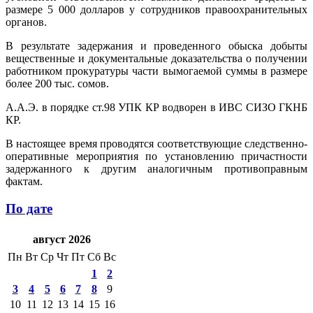
размере 5 000 долларов у сотрудников правоохранительных
органов.
В результате задержания и проведенного обыска добыты
вещественные и документальные доказательства о получении
работником прокуратуры части вымогаемой суммы в размере
более 200 тыс. сомов.
А.А.Э. в порядке ст.98 УПК КР водворен в ИВС СИЗО ГКНБ
КР.
В настоящее время проводятся соответствующие следственно-
оперативные мероприятия по установлению причастности
задержанного к другим аналогичным противоправным
фактам.
По дате
август 2026
Пн
Вт
Ср
Чт
Пт
Сб
Вс
1
2
3
4
5
6
7
8
9
10
11
12
13
14
15
16