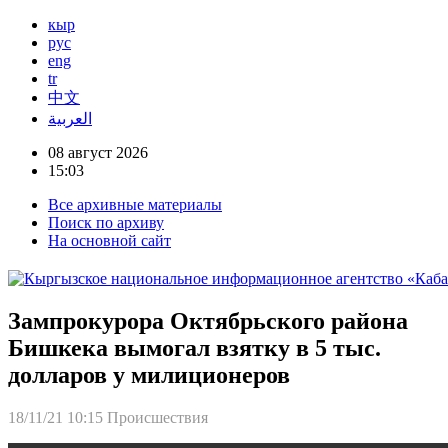
кыр
рус
eng
tr
中文
العربية
08 август 2026
15:03
Все архивные материалы
Поиск по архиву
На основной сайт
Зампрокурора Октябрьского района
Бишкека вымогал взятку в 5 тыс.
долларов у милиционеров
18/11/21 10:15
Происшествия