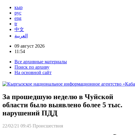
кыр
рус
eng
tr
中文
العربية
09 август 2026
11:54
Все архивные материалы
Поиск по архиву
На основной сайт
За прошедшую неделю в Чуйской
области было выявлено более 5 тыс.
нарушений ПДД
22/02/21 09:45
Происшествия