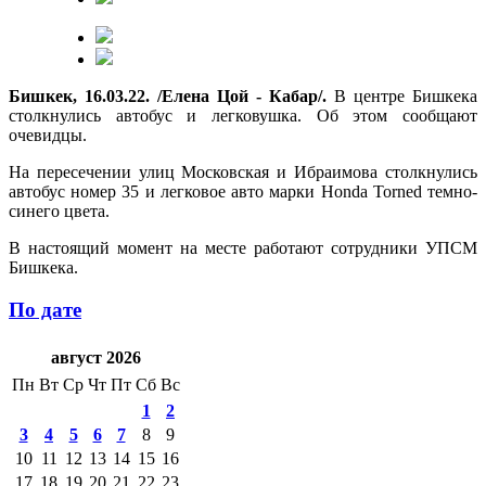
Бишкек, 16.03.22. /Елена Цой - Кабар/.
В центре Бишкека
столкнулись автобус и легковушка. Об этом сообщают
очевидцы.
На пересечении улиц Московская и Ибраимова столкнулись
автобус номер 35 и легковое авто марки Honda Torned темно-
синего цвета.
В настоящий момент на месте работают сотрудники УПСМ
Бишкека.
По дате
август 2026
Пн
Вт
Ср
Чт
Пт
Сб
Вс
1
2
3
4
5
6
7
8
9
10
11
12
13
14
15
16
17
18
19
20
21
22
23