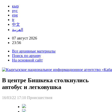
кыр
рус
eng
tr
中文
العربية
07 август 2026
23:56
Все архивные материалы
Поиск по архиву
На основной сайт
В центре Бишкека столкнулись
автобус и легковушка
16/03/22 17:10
Происшествия