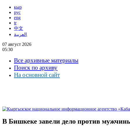
кыр
рус
eng
tr
中文
العربية
07 август 2026
05:30
Все архивные материалы
Поиск по архиву
На основной сайт
В Бишкеке завели дело против мужчин