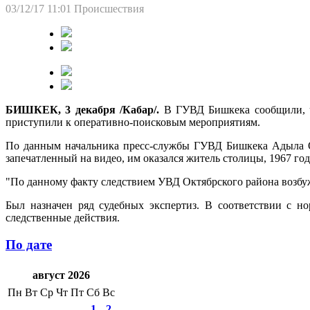
03/12/17 11:01
Происшествия
БИШКЕК, 3 декабря /Кабар/.
В ГУВД Бишкека сообщили, ч
приступили к оперативно-поисковым мероприятиям.
По данным начальника пресс-службы ГУВД Бишкека Адыла Ом
запечатленный на видео, им оказался житель столицы, 1967 го
"По данному факту следствием УВД Октябрского района возбуж
Был назначен ряд судебных экспертиз. В соответствии с 
следственные действия.
По дате
август 2026
Пн
Вт
Ср
Чт
Пт
Сб
Вс
1
2