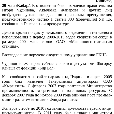
Бишкек,
29 мая /Кабар/.
В отношении бывших членов правительства
Игоря Чудинова, Акылбека Жапарова и других лиц
возбуждено уголовное дело по признакам преступления,
предусмотренного частью 1 статьи 303 (коррупция) УК КР,
сообщили в Генеральной прокуратуре.
Дело открыли по факту незаконного выделения и нецелевого
использования в период 2009-2015 годов бюджетной ссуды в
размере 200 млн. сомов ОАО «Машиноиспытательная
станция».
Расследование поручено следственному управлению ГКНБ.
Чудинов и Жапаров сейчас являются депутатами Жогорку
Кенеша от фракции «Бир Бол».
Как сообщается на сайте парламента, Чудинов в апреле 2005
года был назначен Генеральным директором ОАО
«Кыргызгаз». С февраля 2007 года возглавил Министерство
промышленности, энергетики и топливных ресурсов. С
декабря 2007 года по ноябрь 2009 года занимал пост премьер-
министра, затем возглавил Фонда развития.
Жапаров с 2009 по 2010 год занимал должность первого вице-
премьер-министра. В 2011 году был назначен министром