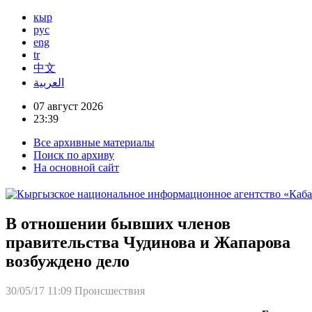
кыр
рус
eng
tr
中文
العربية
07 август 2026
23:39
Все архивные материалы
Поиск по архиву
На основной сайт
В отношении бывших членов
правительства Чудинова и Жапарова
возбуждено дело
30/05/17 11:09
Происшествия