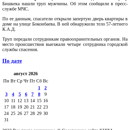
Бишкека нашли труп мужчины. Об этом сообщили в пресс-
службе МЧС.
По ее данным, спасатели открыли запертую дверь квартиры в
доме на улице Боконбаева. В ней обнаружили тело 57-летнего
К.А.Д.
Труп передали сотрудникам правоохранительных органов. На
место происшествия выезжали четыре сотрудника городской
службы спасения.
По дате
август 2026
Пн
Вт
Ср
Чт
Пт
Сб
Вс
1
2
3
4
5
6
7
8
9
10
11
12
13
14
15
16
17
18
19
20
21
22
23
24
25
26
27
28
29
30
31