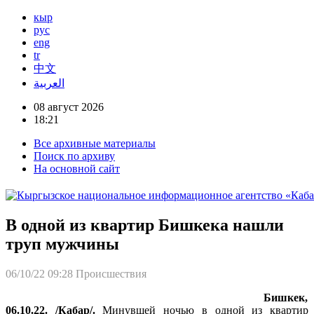
кыр
рус
eng
tr
中文
العربية
08 август 2026
18:21
Все архивные материалы
Поиск по архиву
На основной сайт
В одной из квартир Бишкека нашли
труп мужчины
06/10/22 09:28
Происшествия
Бишкек,
06.10.22. /Кабар/.
Минувшей ночью в одной из квартир