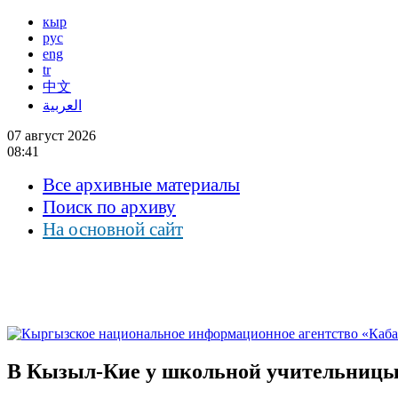
кыр
рус
eng
tr
中文
العربية
07 август 2026
08:41
Все архивные материалы
Поиск по архиву
На основной сайт
В Кызыл-Кие у школьной учительницы у