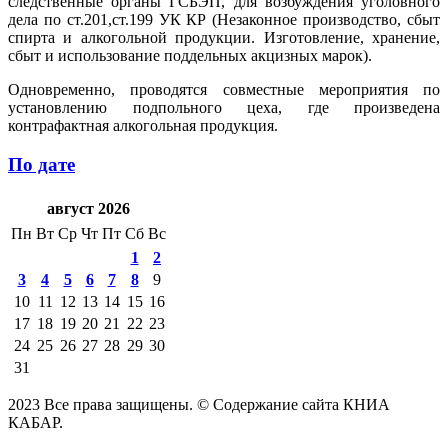
следственные органы ГСБЭП, для возбуждения уголовного
дела по ст.201,ст.199 УК КР (Незаконное производство, сбыт
спирта и алкогольной продукции. Изготовление, хранение,
сбыт и использование поддельных акцизных марок).
Одновременно, проводятся совместные мероприятия по
установлению подпольного цеха, где произведена
контрафактная алкогольная продукция.
По дате
август 2026
Пн
Вт
Ср
Чт
Пт
Сб
Вс
1
2
3
4
5
6
7
8
9
10
11
12
13
14
15
16
17
18
19
20
21
22
23
24
25
26
27
28
29
30
31
2023 Все права защищены. © Содержание сайта КНИА
КАБАР.