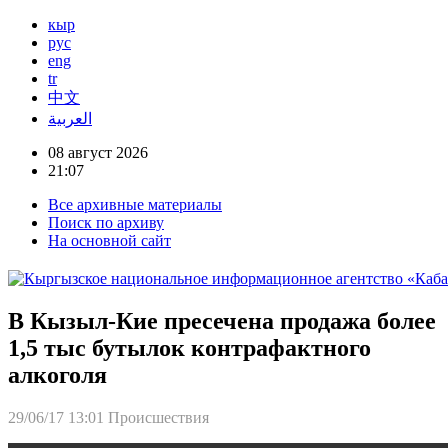
кыр
рус
eng
tr
中文
العربية
08 август 2026
21:07
Все архивные материалы
Поиск по архиву
На основной сайт
В Кызыл-Кие пресечена продажа более
1,5 тыс бутылок контрафактного
алкоголя
29/06/17 13:01
Происшествия