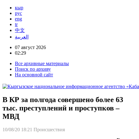
кыр
рус
eng
tr
中文
العربية
07 август 2026
02:29
Все архивные материалы
Поиск по архиву
На основной сайт
В КР за полгода совершено более 63
тыс. преступлений и проступков –
МВД
10/08/20 18:21
Происшествия