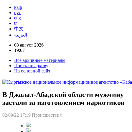
кыр
рус
eng
tr
中文
العربية
08 август 2026
19:07
Все архивные материалы
Поиск по архиву
На основной сайт
В Джалал-Абадской области мужчину
застали за изготовлением наркотиков
02/09/22 17:19
Происшествия