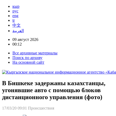
кыр
рус
eng
tr
中文
العربية
09 август 2026
00:12
Все архивные материалы
Поиск по архиву
На основной сайт
В Бишкеке задержаны казахстанцы,
угонявшие авто с помощью блоков
дистанционного управления (фото)
17/03/20 09:01
Происшествия