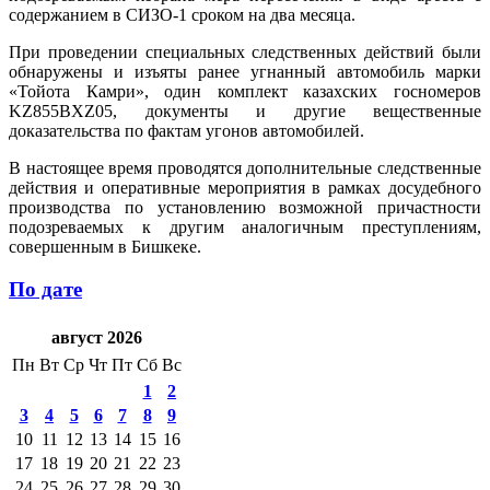
содержанием в СИЗО-1 сроком на два месяца.
При проведении специальных следственных действий были
обнаружены и изъяты ранее угнанный автомобиль марки
«Тойота Камри», один комплект казахских госномеров
KZ855BXZ05, документы и другие вещественные
доказательства по фактам угонов автомобилей.
В настоящее время проводятся дополнительные следственные
действия и оперативные мероприятия в рамках досудебного
производства по установлению возможной причастности
подозреваемых к другим аналогичным преступлениям,
совершенным в Бишкеке.
По дате
август 2026
Пн
Вт
Ср
Чт
Пт
Сб
Вс
1
2
3
4
5
6
7
8
9
10
11
12
13
14
15
16
17
18
19
20
21
22
23
24
25
26
27
28
29
30