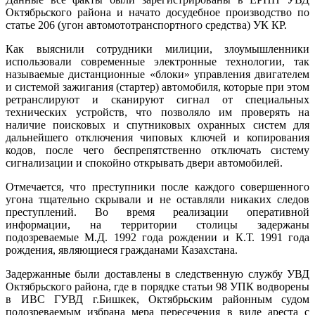
Октябрьского района и начато досудебное производство по
статье 206 (угон автомототранспортного средства) УК КР.
Как выяснили сотрудники милиции, злоумышленники
использовали современные электронные технологии, так
называемые дистанционные «блоки» управления двигателем
и системой зажигания (стартер) автомобиля, которые при этом
ретранслируют и сканируют сигнал от специальных
технических устройств, что позволяло им проверять на
наличие поисковых и спутниковых охранных систем для
дальнейшего отключения чиповых ключей и копирования
кодов, после чего беспрепятственно отключать систему
сигнализации и спокойно открывать двери автомобилей.
Отмечается, что преступники после каждого совершенного
угона тщательно скрывали и не оставляли никаких следов
преступлений. Во время реализации оперативной
информации, на территории столицы задержаны
подозреваемые М.Д. 1992 года рождении и К.Т. 1991 года
рождения, являющиеся гражданами Казахстана.
Задержанные были доставлены в следственную службу УВД
Октябрьского района, где в порядке статьи 98 УПК водворены
в ИВС ГУВД г.Бишкек, Октябрьским районным судом
подозреваемым избрана мера пересечения в виде ареста с