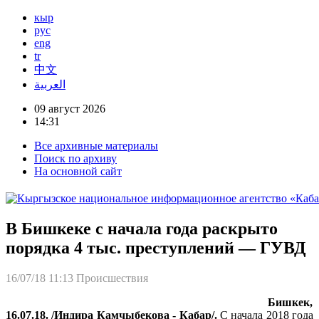
кыр
рус
eng
tr
中文
العربية
09 август 2026
14:31
Все архивные материалы
Поиск по архиву
На основной сайт
В Бишкеке с начала года раскрыто
порядка 4 тыс. преступлений — ГУВД
16/07/18 11:13
Происшествия
Бишкек,
16.07.18. /Индира Камчыбекова - Кабар/.
С начала 2018 года