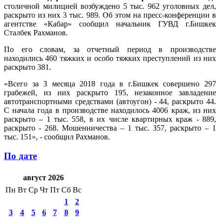
столичной милицией возбуждено 5 тыс. 962 уголовных дел,
раскрыто из них 3 тыс. 989. Об этом на пресс-конференции в
агентстве «Кабар» сообщил начальник ГУВД г.Бишкек
Сталбек Рахманов.
По его словам, за отчетный период в производстве
находились 460 тяжких и особо тяжких преступлений из них
раскрыто 381.
«Всего за 3 месяца 2018 года в г.Бишкек совершено 297
грабежей, из них раскрыто 195, незаконное завладение
автотранспортными средствами (автоугон) - 44, раскрыто 44.
С начала года в производстве находилось 4006 краж, из них
раскрыто – 1 тыс. 558, в их числе квартирных краж - 889,
раскрыто - 268. Мошенничества – 1 тыс. 357, раскрыто – 1
тыс. 151», - сообщил Рахманов.
По дате
август 2026
Пн
Вт
Ср
Чт
Пт
Сб
Вс
1
2
3
4
5
6
7
8
9