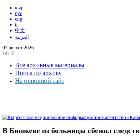
кыр
рус
eng
tr
中文
العربية
07 август 2026
14:17
Все архивные материалы
Поиск по архиву
На основной сайт
В Бишкеке из больницы сбежал следст