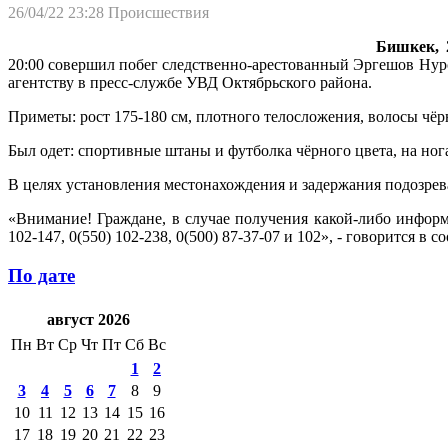
26/04/22 23:28
Происшествия
Бишкек, 2
20:00 совершил побег следственно-арестованный Эргешов Нур
агентству в пресс-службе УВД Октябрьского района.
Приметы: рост 175-180 см, плотного телосложения, волосы чёр
Был одет: спортивные штаны и футболка чёрного цвета, на но
В целях установления местонахождения и задержания подозре
«Внимание! Граждане, в случае получения какой-либо инфо
102-147, 0(550) 102-238, 0(500) 87-37-07 и 102», - говорится в 
По дате
август 2026
Пн
Вт
Ср
Чт
Пт
Сб
Вс
1
2
3
4
5
6
7
8
9
10
11
12
13
14
15
16
17
18
19
20
21
22
23