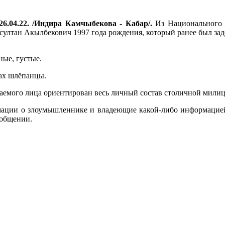
6.04.22.
/Индира Камчыбекова
-
Кабар/.
Из Национального х
султан Акылбекович 1997 года рождения, который ранее был з
ные, густые.
гах шлёпанцы.
ваемого лица ориентирован весь личный состав столичной мили
рмации о злоумышленнике и владеющие какой-либо информацией
сообщении.