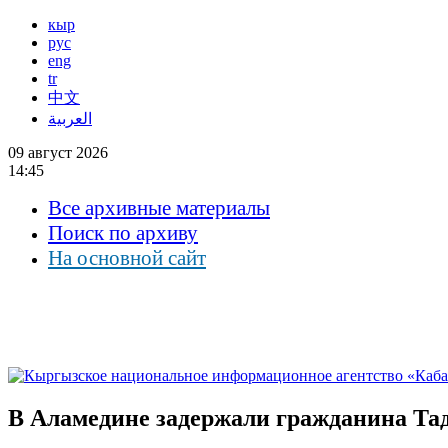
кыр
рус
eng
tr
中文
العربية
09 август 2026
14:45
Все архивные материалы
Поиск по архиву
На основной сайт
В Аламедине задержали гражданина Та