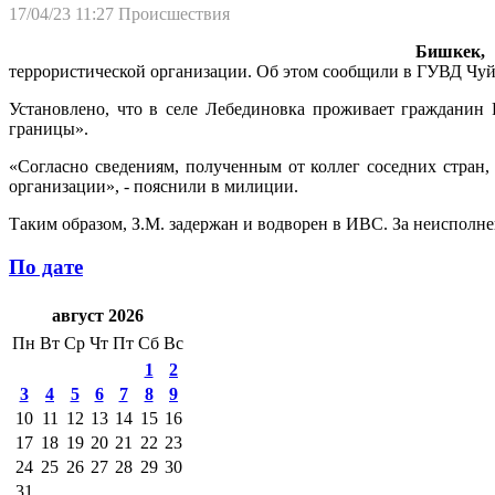
17/04/23 11:27
Происшествия
Бишкек, 
террористической организации. Об этом сообщили в ГУВД Чуй
Установлено, что в селе Лебединовка проживает гражданин 
границы».
«Согласно сведениям, полученным от коллег соседних стран,
организации», - пояснили в милиции.
Таким образом, З.М. задержан и водворен в ИВС. За неисполне
По дате
август 2026
Пн
Вт
Ср
Чт
Пт
Сб
Вс
1
2
3
4
5
6
7
8
9
10
11
12
13
14
15
16
17
18
19
20
21
22
23
24
25
26
27
28
29
30
31