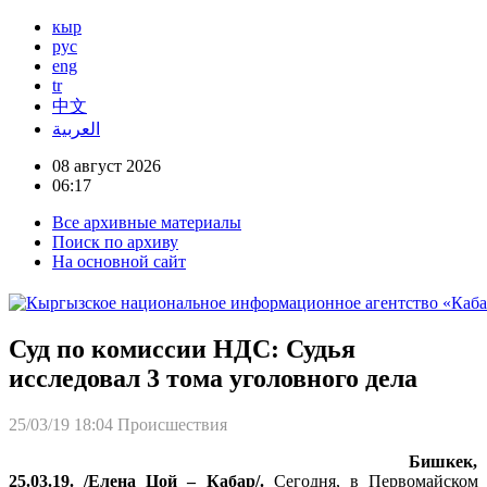
кыр
рус
eng
tr
中文
العربية
08 август 2026
06:17
Все архивные материалы
Поиск по архиву
На основной сайт
Суд по комиссии НДС: Судья
исследовал 3 тома уголовного дела
25/03/19 18:04
Происшествия
Бишкек,
25.03.19. /Елена Цой – Кабар/.
Сегодня, в Первомайском