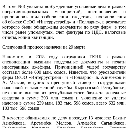
В томе №3 указаны возбужденные уголовные дела в рамках
оперативно-розыскных мероприятий, постановления о
приостановлении/возобновлении следствия, постановления
об обыске ОсОО «Интеррустрейд» и «Полларис», в результате
которого были обнаружены документы по ряду фирм, в том
числе ранее упомянутых, счет фактуры по НДС, налоговые
отчеты, копии квитанций.
Следующий процесс назначен на 29 марта.
Напомним, в 2018 году сотрудники ГКНБ в рамках
спецоперации выявили поддельные документы и печати
иностранных лжефирм. Причиненный ущерб государству
составил более 600 млн. сомов. Известно, что руководители
фирм ОсОО «Интеррустрейд» и «Полларис» Б. Азизбеков и
А. Мэлсов, вступив в преступный сговор с сотрудниками
налоговой и таможенной службы Кыргызской Республики,
незаконно вывели из республиканского бюджета денежные
средства в сумме 393 млн. сомов и уклонение от уплаты
налогов в сумме 239 млн. 183 тыс. 598 сомов, всего 632 млн.
183 тыс. 598 сомов.
В качестве обвиняемых по делу проходят 13 человек: Баязит
Азизбекова, Арстанбек Мелсов, Алмазбек Сагынбеков,