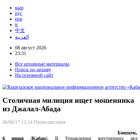
кыр
рус
eng
tr
中文
العربية
08 август 2026
23:31
Все архивные материалы
Поиск по архиву
На основной сайт
Столичная милиция ищет мошенника
из Джалал-Абада
06/06/17 12:14
Происшествия
Бишкек,
6 июня /Кабар/.
В Управлении внутренних дел