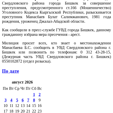
Свердловского района города Бишкек за совершение
преступления, предусмотренного ст.166 (Мошенничество)
Уголовного Кодекса Кыргызской Республики, разыскивается
преступник Манасбаев Булат Салимжанович, 1981 года
рождения, уроженец Джалал-Абадской области.
Как сообщили в пресс-службе ГУВД города Бишкек, данному
гражданину избрана мера пресечения - арест.
Милиция просит всех, кто знает о местонахождении
Манасбаева Б.С. сообщить в УВД Свердловского района г.
Бишкек или позвонить по телефонам: 0 312 43-28-15,
(Дежурная часть УВД Свердловского района г. Бишкек)
0550102872 (отдел розыска).
По дате
август 2026
Пн
Вт
Ср
Чт
Пт
Сб
Вс
1
2
3
4
5
6
7
8
9
10
11
12
13
14
15
16
17
18
19
20
21
22
23