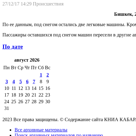
27/12/17 14:29
Происшествия
Бишкек, 2
По ее данным, под снегом остались две легковые машины. Кро
Пассажиры оставшихся под снегом машин пересели в другие ав
По дате
август 2026
Пн
Вт
Ср
Чт
Пт
Сб
Вс
1
2
3
4
5
6
7
8
9
10
11
12
13
14
15
16
17
18
19
20
21
22
23
24
25
26
27
28
29
30
31
2023 Все права защищены. © Содержание сайта КНИА КАБАР
Все архивные материалы
Поиск архивных материалов по названию