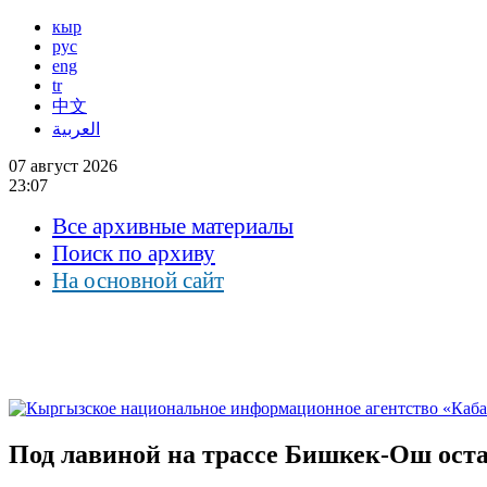
кыр
рус
eng
tr
中文
العربية
07 август 2026
23:07
Все архивные материалы
Поиск по архиву
На основной сайт
Под лавиной на трассе Бишкек-Ош ост