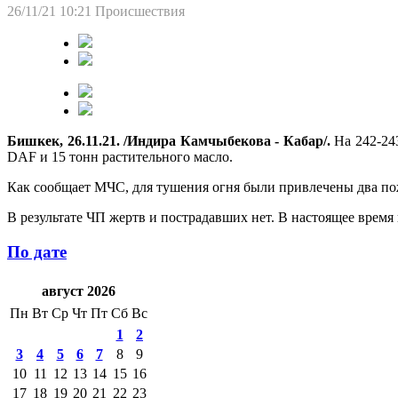
26/11/21 10:21
Происшествия
Бишкек, 26.11.21. /Индира Камчыбекова - Кабар/.
На 242-243
DAF и 15 тонн растительного масло.
Как сообщает МЧС, для тушения огня были привлечены два пож
В результате ЧП жертв и пострадавших нет. В настоящее время
По дате
август 2026
Пн
Вт
Ср
Чт
Пт
Сб
Вс
1
2
3
4
5
6
7
8
9
10
11
12
13
14
15
16
17
18
19
20
21
22
23