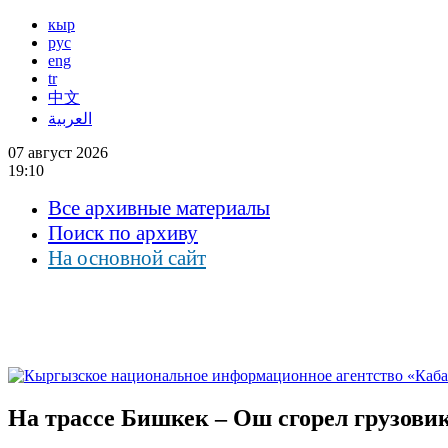
кыр
рус
eng
tr
中文
العربية
07 август 2026
19:10
Все архивные материалы
Поиск по архиву
На основной сайт
На трассе Бишкек – Ош сгорел грузовик