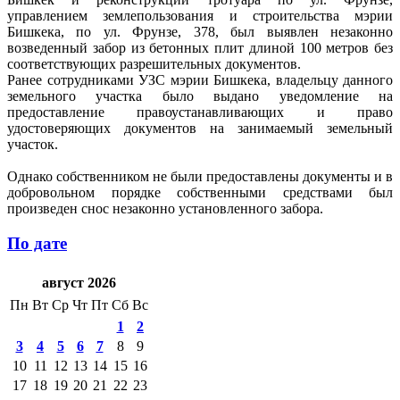
управлением землепользования и строительства мэрии
Бишкека, по ул. Фрунзе, 378, был выявлен незаконно
возведенный забор из бетонных плит длиной 100 метров без
соответствующих разрешительных документов.
Ранее сотрудниками УЗС мэрии Бишкека, владельцу данного
земельного участка было выдано уведомление на
предоставление правоустанавливающих и право
удостоверяющих документов на занимаемый земельный
участок.
Однако собственником не были предоставлены документы и в
добровольном порядке собственными средствами был
произведен снос незаконно установленного забора.
По дате
август 2026
Пн
Вт
Ср
Чт
Пт
Сб
Вс
1
2
3
4
5
6
7
8
9
10
11
12
13
14
15
16
17
18
19
20
21
22
23