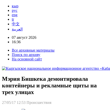
кыр
рус
eng
tr
中文
العربية
07 август 2026
16:36
Все архивные материалы
Поиск по архиву
На основной сайт
Мэрия Бишкека демонтировала
контейнеры и рекламные щиты на
трех улицах
27/05/17 12:53
Происшествия