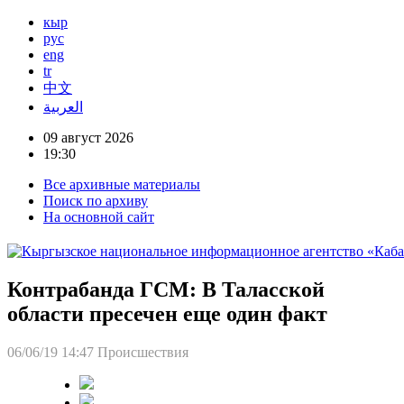
кыр
рус
eng
tr
中文
العربية
09 август 2026
19:30
Все архивные материалы
Поиск по архиву
На основной сайт
Контрабанда ГСМ: В Таласской
области пресечен еще один факт
06/06/19 14:47
Происшествия