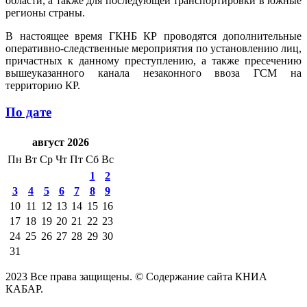
области, а также для последующей транспортировки в южные
регионы страны.
В настоящее время ГКНБ КР проводятся дополнительные
оперативно-следственные мероприятия по установлению лиц,
причастных к данному преступлению, а также пресечению
вышеуказанного канала незаконного ввоза ГСМ на
территорию КР.
По дате
август 2026
Пн
Вт
Ср
Чт
Пт
Сб
Вс
1
2
3
4
5
6
7
8
9
10
11
12
13
14
15
16
17
18
19
20
21
22
23
24
25
26
27
28
29
30
31
2023 Все права защищены. © Содержание сайта КНИА
КАБАР.