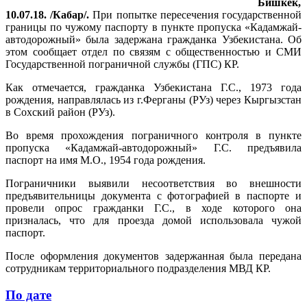
Бишкек,
10.07.18. /Кабар/.
При попытке пересечения государственной
границы по чужому паспорту в пункте пропуска «Кадамжай-
автодорожный» была задержана гражданка Узбекистана. Об
этом сообщает отдел по связям с общественностью и СМИ
Государственной пограничной службы (ГПС) КР.
Как отмечается, гражданка Узбекистана Г.С., 1973 года
рождения, направлялась из г.Ферганы (РУз) через Кыргызстан
в Сохский район (РУз).
Во время прохождения пограничного контроля в пункте
пропуска «Кадамжай-автодорожный» Г.С. предъявила
паспорт на имя М.О., 1954 года рождения.
Пограничники выявили несоответствия во внешности
предъявительницы документа с фотографией в паспорте и
провели опрос гражданки Г.С., в ходе которого она
призналась, что для проезда домой использовала чужой
паспорт.
После оформления документов задержанная была передана
сотрудникам территориального подразделения МВД КР.
По дате