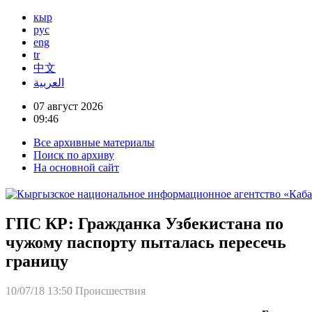
кыр
рус
eng
tr
中文
العربية
07 август 2026
09:46
Все архивные материалы
Поиск по архиву
На основной сайт
ГПС КР: Гражданка Узбекистана по
чужому паспорту пыталась пересечь
границу
10/07/18 13:50
Происшествия