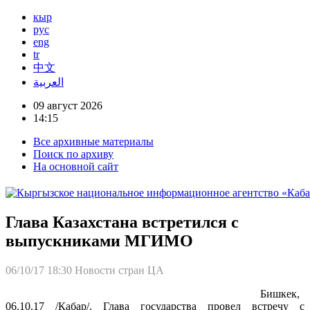
кыр
рус
eng
tr
中文
العربية
09 август 2026
14:15
Все архивные материалы
Поиск по архиву
На основной сайт
Глава Казахстана встретился с
выпускниками МГИМО
06/10/17 18:30
Новости стран ЦА
Бишкек,
06.10.17 /Кабар/. Глава государства провел встречу с