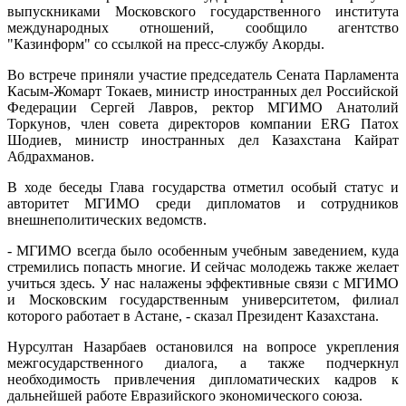
выпускниками Московского государственного института
международных отношений, сообщило агентство
"Казинформ" со ссылкой на пресс-службу Акорды.
Во встрече приняли участие председатель Сената Парламента
Касым-Жомарт Токаев, министр иностранных дел Российской
Федерации Сергей Лавров, ректор МГИМО Анатолий
Торкунов, член совета директоров компании ERG Патох
Шодиев, министр иностранных дел Казахстана Кайрат
Абдрахманов.
В ходе беседы Глава государства отметил особый статус и
авторитет МГИМО среди дипломатов и сотрудников
внешнеполитических ведомств.
- МГИМО всегда было особенным учебным заведением, куда
стремились попасть многие. И сейчас молодежь также желает
учиться здесь. У нас налажены эффективные связи с МГИМО
и Московским государственным университетом, филиал
которого работает в Астане, - сказал Президент Казахстана.
Нурсултан Назарбаев остановился на вопросе укрепления
межгосударственного диалога, а также подчеркнул
необходимость привлечения дипломатических кадров к
дальнейшей работе Евразийского экономического союза.