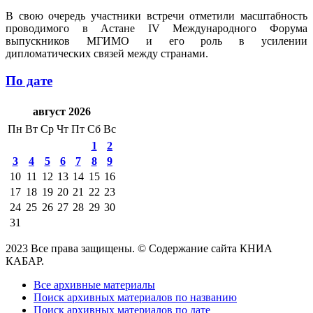
В свою очередь участники встречи отметили масштабность
проводимого в Астане IV Международного Форума
выпускников МГИМО и его роль в усилении
дипломатических связей между странами.
По дате
август 2026
Пн
Вт
Ср
Чт
Пт
Сб
Вс
1
2
3
4
5
6
7
8
9
10
11
12
13
14
15
16
17
18
19
20
21
22
23
24
25
26
27
28
29
30
31
2023 Все права защищены. © Содержание сайта КНИА
КАБАР.
Все архивные материалы
Поиск архивных материалов по названию
Поиск архивных материалов по дате