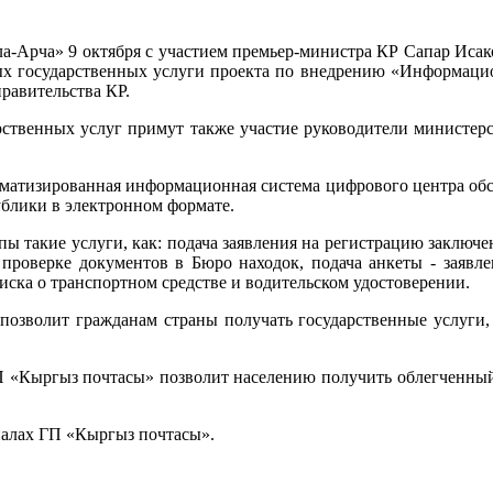
ла-Арча» 9 октября с участием премьер-министра КР Сапар Иса
ых государственных услуги проекта по внедрению «Информаци
равительства КР.
рственных услуг примут также участие руководители министерс
оматизированная информационная система цифрового центра обсл
ублики в электронном формате.
 такие услуги, как: подача заявления на регистрацию заключен
проверке документов в Бюро находок, подача анкеты - заявле
иска о транспортном средстве и водительском удостоверении.
 позволит гражданам страны получать государственные услуги,
 «Кыргыз почтасы» позволит населению получить облегченный 
иалах ГП «Кыргыз почтасы».