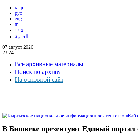
кыр
рус
eng
tr
中文
العربية
07 август 2026
23:24
Все архивные материалы
Поиск по архиву
На основной сайт
В Бишкеке презентуют Единый портал 