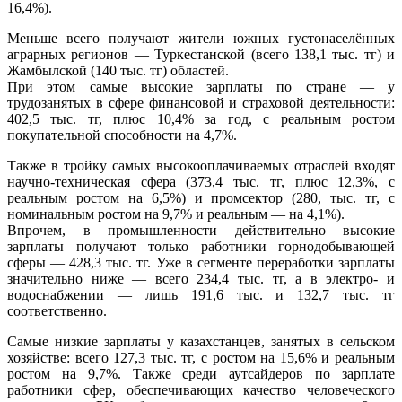
16,4%).
Меньше всего получают жители южных густонаселённых
аграрных регионов — Туркестанской (всего 138,1 тыс. тг) и
Жамбылской (140 тыс. тг) областей.
При этом самые высокие зарплаты по стране — у
трудозанятых в сфере финансовой и страховой деятельности:
402,5 тыс. тг, плюс 10,4% за год, с реальным ростом
покупательной способности на 4,7%.
Также в тройку самых высокооплачиваемых отраслей входят
научно-техническая сфера (373,4 тыс. тг, плюс 12,3%, с
реальным ростом на 6,5%) и промсектор (280, тыс. тг, с
номинальным ростом на 9,7% и реальным — на 4,1%).
Впрочем, в промышленности действительно высокие
зарплаты получают только работники горнодобывающей
сферы — 428,3 тыс. тг. Уже в сегменте переработки зарплаты
значительно ниже — всего 234,4 тыс. тг, а в электро- и
водоснабжении — лишь 191,6 тыс. и 132,7 тыс. тг
соответственно.
Самые низкие зарплаты у казахстанцев, занятых в сельском
хозяйстве: всего 127,3 тыс. тг, с ростом на 15,6% и реальным
ростом на 9,7%. Также среди аутсайдеров по зарплате
работники сфер, обеспечивающих качество человеческого