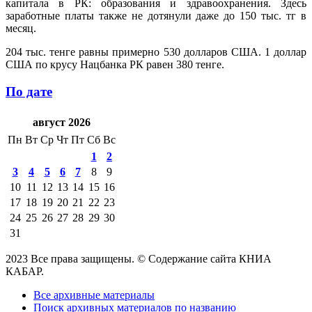
капитала в РК: образования и здравоохранения. Здесь
заработные платы также не дотянули даже до 150 тыс. тг в
месяц.
204 тыс. тенге равны примерно 530 долларов США. 1 доллар
США по крусу Нацбанка РК равен 380 тенге.
По дате
август 2026
Пн
Вт
Ср
Чт
Пт
Сб
Вс
1
2
3
4
5
6
7
8
9
10
11
12
13
14
15
16
17
18
19
20
21
22
23
24
25
26
27
28
29
30
31
2023 Все права защищены. © Содержание сайта КНИА
КАБАР.
Все архивные материалы
Поиск архивных материалов по названию