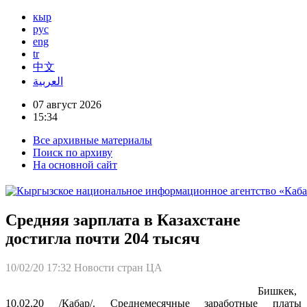
кыр
рус
eng
tr
中文
العربية
07 август 2026
15:34
Все архивные материалы
Поиск по архиву
На основной сайт
Средняя зарплата в Казахстане
достигла почти 204 тысяч
10/02/20 17:32
Новости стран ЦА
Бишкек,
10.02.20 /Кабар/. Среднемесячные заработные платы