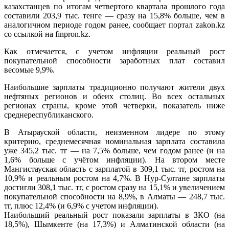
казахстанцев по итогам четвертого квартала прошлого года
составили 203,9 тыс. тенге — сразу на 15,8% больше, чем в
аналогичном периоде годом ранее, сообщает портал zakon.kz
со ссылкой на finpron.kz.
Как отмечается, с учетом инфляции реальный рост
покупательной способности заработных плат составил
весомые 9,9%.
Наибольшие зарплаты традиционно получают жители двух
нефтяных регионов и обеих столиц. Во всех остальных
регионах страны, кроме этой четверки, показатель ниже
среднереспубликанского.
В Атырауской области, неизменном лидере по этому
критерию, среднемесячная номинальная зарплата составила
уже 345,2 тыс. тг — на 7,5% больше, чем годом ранее (и на
1,6% больше с учётом инфляции). На втором месте
Мангистауская область с зарплатой в 309,1 тыс. тг, ростом на
10,9% и реальным ростом на 4,7%. В Нур-Султане зарплаты
достигли 308,1 тыс. тг, с ростом сразу на 15,1% и увеличением
покупательной способности на 8,9%, в Алматы — 248,7 тыс.
тг, плюс 12,4% (и 6,9% с учетом инфляции).
Наибольший реальный рост показали зарплаты в ЗКО (на
18,5%), Шымкенте (на 17,3%) и Алматинской области (на