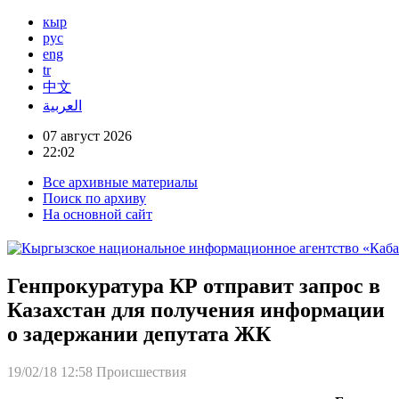
кыр
рус
eng
tr
中文
العربية
07 август 2026
22:02
Все архивные материалы
Поиск по архиву
На основной сайт
Генпрокуратура КР отправит запрос в
Казахстан для получения информации
о задержании депутата ЖК
19/02/18 12:58
Происшествия