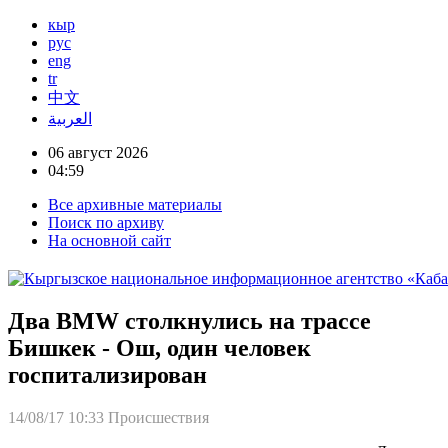
кыр
рус
eng
tr
中文
العربية
06 август 2026
04:59
Все архивные материалы
Поиск по архиву
На основной сайт
Два BMW столкнулись на трассе
Бишкек - Ош, один человек
госпитализирован
14/08/17 10:33
Происшествия