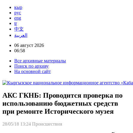
кыр
рус
eng
tr
中文
العربية
06 август 2026
06:58
Все архивные материалы
Поиск по архиву
На основной сайт
АКС ГКНБ: Проводится проверка по
использованию бюджетных средств
при ремонте Исторического музея
28/05/18 13:24
Происшествия