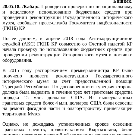
Бишкек,
28.05.18. /Кабар/.
Проводится проверка по нерациональному
и нецелевому использованию бюджетных средств при
проведении реконструкции Государственного исторического
музея, сообщает пресс-служба Госкомитета нацбезопасности
(ГКНБ) КР.
По ее данным, в апреле 2018 года Антикоррупционной
службой (АКС) ГКНБ КР совместно со Счетной палатой КР
начала проверку по использованию бюджетных средств при
проведении реконструкции Исторического музея и поставки
оборудования.
В 2015 году распоряжением премьер-министра КР было
поручено провести реконструкцию Государственного
исторического музея за счет предоставленной помощи
Турецкой Республики. По договоренности турецкая сторона
должна была выделить в течение трех лет грантовые средства
порядка 15 млн. долларов США. Из вышеуказанных
грантовых средств более 4 млн. долларов США были освоены
на ремонт фасадной части и благоустройству прилегающей
территории Музея.
Однако, не дожидаясь установленных сроков освоении
грантовых средств, правительством Кыргызстана, были
приняты несколько решений об изыскании денежных средств