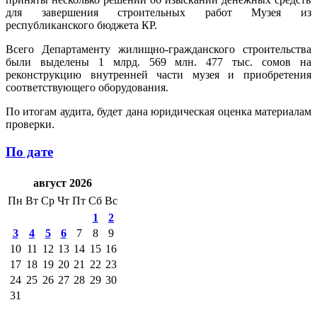
для завершения строительных работ Музея из
республиканского бюджета КР.
Всего Департаменту жилищно-гражданского строительства
были выделены 1 млрд. 569 млн. 477 тыс. сомов на
реконструкцию внутренней части музея и приобретения
соответствующего оборудования.
По итогам аудита, будет дана юридическая оценка материалам
проверки.
По дате
август 2026
Пн
Вт
Ср
Чт
Пт
Сб
Вс
1
2
3
4
5
6
7
8
9
10
11
12
13
14
15
16
17
18
19
20
21
22
23
24
25
26
27
28
29
30
31