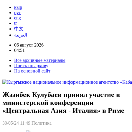
кыр
рус
eng
tr
中文
العربية
06 август 2026
04:51
Все архивные материалы
Поиск по архиву
На основной сайт
Жээнбек Кулубаев принял участие в
министерской конференции
«Центральная Азия - Италия» в Риме
30/05/24 11:49
Политика