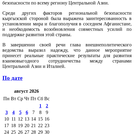
безопасности по всему региону Центральной Азии.
Среди других факторов региональной безопасности
кыргызской стороной была выражена заинтересованность в
установлении мира и благополучия в соседнем Афганистане,
и необходимость возобновления совместных усилий по
поддержке развития этой страны.
В завершении своей речи глава внешнеполитического
ведомства выразил надежду, что данное мероприятие
принесет реальные практические результаты для развития
взаимовыгодного сотрудничества между странами
Центральной Азии и Италией.
По дате
август 2026
Пн
Вт
Ср
Чт
Пт
Сб
Вс
1
2
3
4
5
6
7
8
9
10
11
12
13
14
15
16
17
18
19
20
21
22
23
24
25
26
27
28
29
30