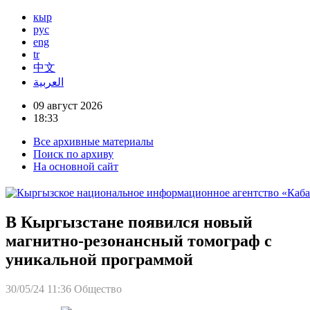
кыр
рус
eng
tr
中文
العربية
09 август 2026
18:33
Все архивные материалы
Поиск по архиву
На основной сайт
В Кыргызстане появился новый
магнитно-резонансный томограф с
уникальной программой
30/05/24 11:36
Общество