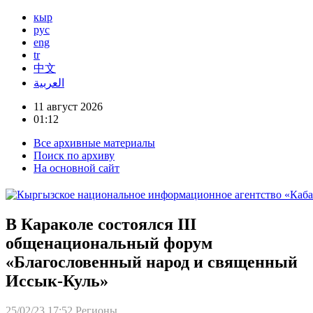
кыр
рус
eng
tr
中文
العربية
11 август 2026
01:12
Все архивные материалы
Поиск по архиву
На основной сайт
В Караколе состоялся III
общенациональный форум
«Благословенный народ и священный
Иссык-Куль»
25/02/23 17:52
Регионы