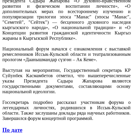
президента Садыра Жапарова «О духовно-нравственном
развитии и физическом воспитании личности», «О
дополнительных мерах по всестороннему изучению и
популяризации трилогии эпоса "Манас" (эпосы "Манас",
"Семетей", "Сейтек") — бесценного духовного наследия
кыргызского народа», «О национальной традиции» и «О
Концепции развития гражданской идентичности Кыргыз
жараны в Кыргызской Республике».
Национальный форум начался с ознакомления с выставкой
ремесленников Иссык-Кульской области и театрализованным
прологом «Даанышмандар сүзгөн – Ак Кеме».
Выступая на мероприятии, Государственный секретарь КР
Суйунбек Касмамбетов отметил, что вышеперечисленные
указы Президента Садыра Жапарова являются
государственными документами, составляющими основу
национальной идеологии.
Госсекретарь подробно рассказал участникам форума о
легендарных личностях, родившихся в Иссык-Кульской
области. Также заслушаны доклады ряда научных работников.
Завершился форум концертной программой.
По дате