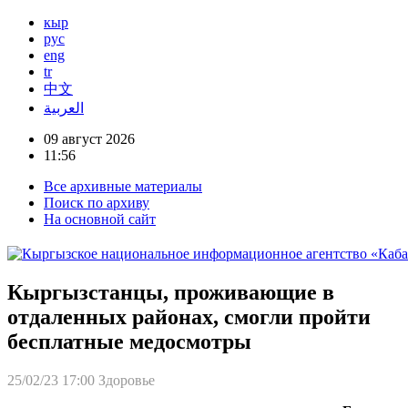
кыр
рус
eng
tr
中文
العربية
09 август 2026
11:56
Все архивные материалы
Поиск по архиву
На основной сайт
Кыргызстанцы, проживающие в
отдаленных районах, смогли пройти
бесплатные медосмотры
25/02/23 17:00
Здоровье