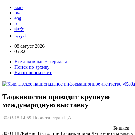
кыр
рус
eng
tr
中文
العربية
08 август 2026
05:32
Все архивные материалы
Поиск по архиву
На основной сайт
Таджикистан проводит крупную
международную выставку
30/03/18 14:59
Новости стран ЦА
Бишкек,
30.03.18 /Кабар/. В столице Таджикистана Душанбе открылась