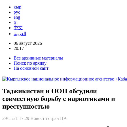
кыр
рус
eng
tr
中文
العربية
06 август 2026
20:17
Все архивные материалы
Поиск по архиву
На основной сайт
Таджикистан и ООН обсудили
совместную борьбу с наркотиками и
преступностью
29/11/21 17:29
Новости стран ЦА