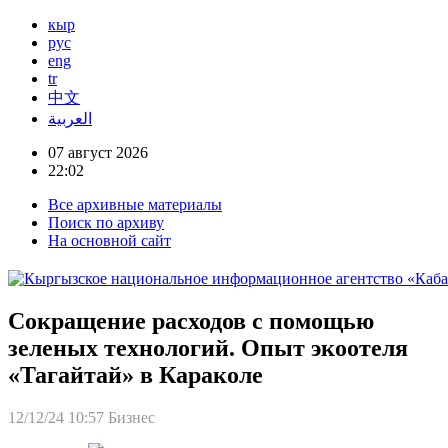
кыр
рус
eng
tr
中文
العربية
07 август 2026
22:02
Все архивные материалы
Поиск по архиву
На основной сайт
Сокращение расходов с помощью
зеленых технологий. Опыт экоотеля
«Тагайтай» в Караколе
12/12/24 10:57
Бизнес