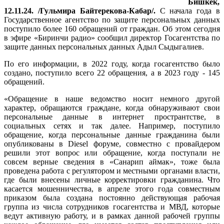
Бишкек,
12.11.24. /Гульмира Байтерекова-Кабар/.
С начала года в
Государственное агентство по защите персональных данных
поступило более 160 обращений от граждан. Об этом сегодня
в эфире «Биринчи радио» сообщил директор Госагентства по
защите данных персональных данных Адыл Сыдыгалиев.
По его информации, в 2022 году, когда госагентство было
создано, поступило всего 22 обращения, а в 2023 году - 145
обращений.
«Обращение в наше ведомство носит немного другой
характер, обращаются граждане, когда обнаруживают свои
персональные данные в интернет пространтстве, в
социальных сетях и так далее. Например, поступило
обращение, когда персональные данные гражданина были
опубликованы в Diesel форуме, совместно с провайдером
решили этот вопрос или обращение, когда поступали не
совсем верные сведения в «Санарип аймак», тоже была
проведена работа с регулятором и местными органами власти,
где были внесены личные корректировки гражданина. Что
касается мошенничества, в апреле этого года совместным
приказом была создана постоянно действующая рабочая
группа из числа сотрудников госагентства и МВД, которые
ведут активную работу, и в рамках данной рабочей группы