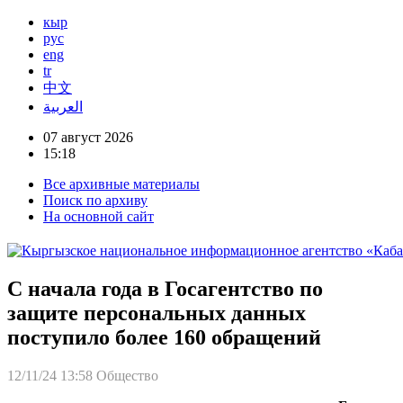
кыр
рус
eng
tr
中文
العربية
07 август 2026
15:18
Все архивные материалы
Поиск по архиву
На основной сайт
С начала года в Госагентство по
защите персональных данных
поступило более 160 обращений
12/11/24 13:58
Общество