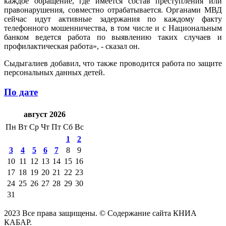
каждое обращение, где имеется состав преступления или
правонарушения, совместно отрабатывается. Органами МВД
сейчас идут активные задержания по каждому факту
телефонного мошенничества, в том числе и с Национальным
банком ведется работа по выявлению таких случаев и
профилактическая работа», - сказал он.
Сыдыгалиев добавил, что также проводится работа по защите
персональных данных детей.
По дате
август 2026
Пн
Вт
Ср
Чт
Пт
Сб
Вс
1
2
3
4
5
6
7
8
9
10
11
12
13
14
15
16
17
18
19
20
21
22
23
24
25
26
27
28
29
30
31
2023 Все права защищены. © Содержание сайта КНИА
КАБАР.