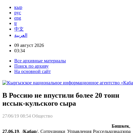
кыр
рус
eng
tr
中文
العربية
09 август 2026
03:34
Все архивные материалы
Поиск по архиву
На основной сайт
В Россию не впустили более 20 тонн
иссык-кульского сыра
27/06/19 08:54
Общество
Бишкек
,
27.06.19
. /
Кабар
/. Сотрудники Управления Россельхознадзора