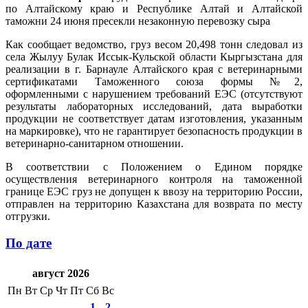
по Алтайскому краю и Республике Алтай и Алтайской
таможни 24 июня пресекли незаконную перевозку сыра
Как сообщает ведомство, груз весом 20,498 тонн следовал из
села Жылуу Булак Иссык-Кульской области Кыргызстана для
реализации в г. Барнауле Алтайского края с ветеринарными
сертификатами Таможенного союза формы №2,
оформленными с нарушением требований ЕЭС (отсутствуют
результаты лабораторных исследований, дата выработки
продукции не соответствует датам изготовления, указанным
на маркировке), что не гарантирует безопасность продукции в
ветеринарно-санитарном отношении.
В соответствии с Положением о Едином порядке
осуществления ветеринарного контроля на таможенной
границе ЕЭС груз не допущен к ввозу на территорию России,
отправлен на территорию Казахстана для возврата по месту
отгрузки.
По дате
август 2026
Пн
Вт
Ср
Чт
Пт
Сб
Вс
1
2