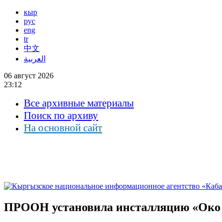
кыр
рус
eng
tr
中文
العربية
06 август 2026
23:12
Все архивные материалы
Поиск по архиву
На основной сайт
ПРООН установила инсталляцию «Око 