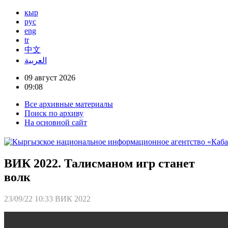
кыр
рус
eng
tr
中文
العربية
09 август 2026
09:08
Все архивные материалы
Поиск по архиву
На основной сайт
ВИК 2022. Талисманом игр станет
волк
23/09/22 10:33
ВИК 2022