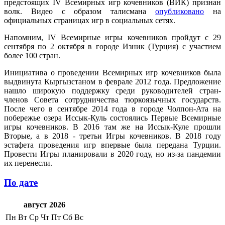
предстоящих IV Всемирных игр кочевников (ВИК) признан
волк. Видео с образом талисмана
опубликовано
на
официальных страницах игр в социальных сетях.
Напомним, IV Всемирные игры кочевников пройдут с 29
сентября по 2 октября в городе Изник (Турция) с участием
более 100 стран.
Инициатива о проведении Всемирных игр кочевников была
выдвинута Кыргызстаном в феврале 2012 года. Предложение
нашло широкую поддержку среди руководителей стран-
членов Совета сотрудничества тюркоязычных государств.
После чего в сентябре 2014 года в городе Чолпон-Ата на
побережье озера Иссык-Куль состоялись Первые Всемирные
игры кочевников. В 2016 там же на Иссык-Куле прошли
Вторые, а в 2018 - третьи Игры кочевников. В 2018 году
эстафета проведения игр впервые была передана Турции.
Провести Игры планировали в 2020 году, но из-за пандемии
их перенесли.
По дате
август 2026
Пн
Вт
Ср
Чт
Пт
Сб
Вс