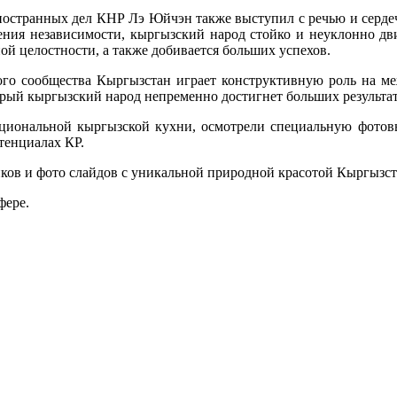
иностранных дел КНР Лэ Юйчэн также выступил с речью и серде
ения независимости, кыргызский народ стойко и неуклонно дви
ой целостности, а также добивается больших успехов.
ого сообщества Кыргызстан играет конструктивную роль на ме
ый кыргызский народ непременно достигнет больших результат
ациональной кыргызской кухни, осмотрели специальную фотовы
тенциалах КР.
ов и фото слайдов с уникальной природной красотой Кыргызст
фере.