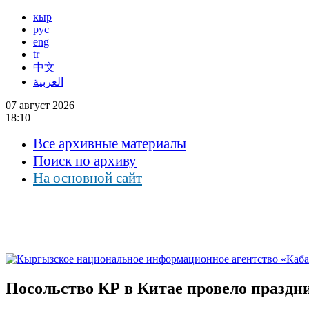
кыр
рус
eng
tr
中文
العربية
07 август 2026
18:10
Все архивные материалы
Поиск по архиву
На основной сайт
Посольство КР в Китае провело празд