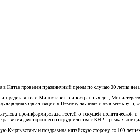
а в Китае проведен праздничный прием по случаю 30-летия нез
 и представители Министерства иностранных дел, Министерств
ународных организаций в Пекине, научные и деловые круги, об
улова проинформировала гостей о текущей политической и с
 развития двустороннего сотрудничества с КНР в рамках иници
мую Кыргызстану и поздравила китайскую сторону со 100-летие