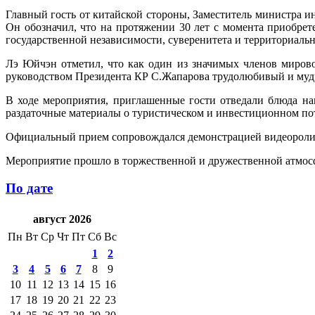
Главный гость от китайской стороны, Заместитель министра 
Он обозначил, что на протяжении 30 лет с момента приобрет
государственной независимости, суверенитета и территориальн
Лэ Юйчэн отметил, что как один из значимых членов миров
руководством Президента КР С.Жапарова трудолюбивый и мудр
В ходе мероприятия, приглашенные гости отведали блюда н
раздаточные материалы о туристическом и инвестиционном по
Официальный прием сопровождался демонстрацией видеоролик
Мероприятие прошло в торжественной и дружественной атмос
По дате
август 2026
Пн
Вт
Ср
Чт
Пт
Сб
Вс
1
2
3
4
5
6
7
8
9
10
11
12
13
14
15
16
17
18
19
20
21
22
23