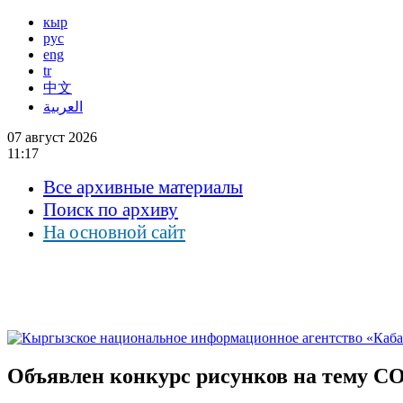
кыр
рус
eng
tr
中文
العربية
07 август 2026
11:17
Все архивные материалы
Поиск по архиву
На основной сайт
Объявлен конкурс рисунков на тему C