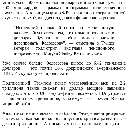
минимум на 500 миллиардов долларов и ипотечные бумаги на
200 миллиардов в рамках программы количественного
смягчения. А в конце марта в ФРС заявили о неограниченной
скупке ценных бумаг для поддержки финансового рынка.
"Нынешний огромный спрос на американскую
валюту объясняется тем, что номинированные в
долларах бумаги в любой момент можно
перепродать Федрезерву", — отметила в Twitter
ветеран Уолл-стрит, экс-глава пенсионного
подразделения Morgan Stanley Кейтлин Лонг.
Уже сейчас баланс Федрезерва вырос до 6,42 триллиона
долларов — это почти 30% докризисного американского
ВВП. И скупка бумаг продолжится.
Подписанный Трампом пакет чрезвычайных мер на 2,2
триллиона также окажет на доллар мощное давление.
Ожидают, что в 2020 году дефицит бюджета США утроится
— до четырех триллионов, максимума со времен Второй
мировой войны.
Аналитики не исключают, что баланс Федеральной резервной
системы к окончанию коронавирусного кризиса раздуется до
десяти триллионов. А поскольку все эти деньги по сути —