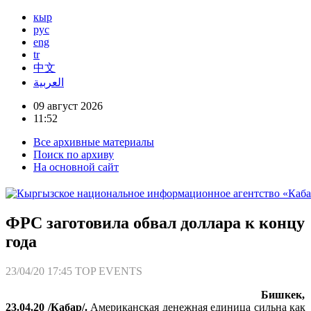
кыр
рус
eng
tr
中文
العربية
09 август 2026
11:52
Все архивные материалы
Поиск по архиву
На основной сайт
ФРС заготовила обвал доллара к концу
года
23/04/20 17:45
TOP EVENTS
Бишкек,
23.04.20 /Кабар/.
Американская денежная единица сильна как