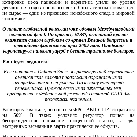
котировки из-за пандемии и карантина упали до уровня
девяностых годов прошлого века. Столь сильный обвал цен
на сырье — один из признаков неизбежного спада в мировой
экономике.
О начале глобальной рецессии уже объявил Международный
валютный фонд. По прогнозу МВФ, нынешний кризис
окажется самым глубоким со времен Великой депрессии и
превзойдет финансовый крах 2009 года. Пандемия
коронавируса нанесет ущерб в девять триллионов долларов.
Рост будет недолгим
Как считают в Goldman Sachs, в краткосрочной перспективе
американская валюта продолжит дорожать из-за
неопределенности на рынках. Но к концу года тренд
переменится. Прежде всего из-за агрессивных мер,
предпринятых Федеральной резервной системой США для
поддержки экономики.
Во втором квартале, по оценкам ФРС, ВВП США сократится
на 50%. В таких условиях регулятор пошел на
беспрецедентное снижение процентной ставки, за два
экстренных заседания в марте практически ее обнулив.
Напомним, до пандемии в Соединенных Штатах была самая