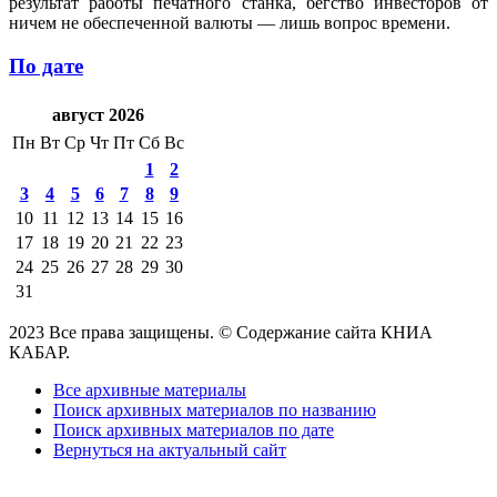
результат работы печатного станка, бегство инвесторов от
ничем не обеспеченной валюты — лишь вопрос времени.
По дате
август 2026
Пн
Вт
Ср
Чт
Пт
Сб
Вс
1
2
3
4
5
6
7
8
9
10
11
12
13
14
15
16
17
18
19
20
21
22
23
24
25
26
27
28
29
30
31
2023 Все права защищены. © Содержание сайта КНИА
КАБАР.
Все архивные материалы
Поиск архивных материалов по названию
Поиск архивных материалов по дате
Вернуться на актуальный сайт