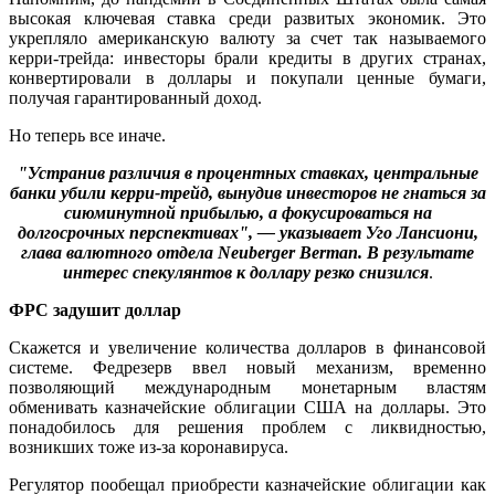
высокая ключевая ставка среди развитых экономик. Это
укрепляло американскую валюту за счет так называемого
керри-трейда: инвесторы брали кредиты в других странах,
конвертировали в доллары и покупали ценные бумаги,
получая гарантированный доход.
Но теперь все иначе.
"Устранив различия в процентных ставках, центральные
банки убили керри-трейд, вынудив инвесторов не гнаться за
сиюминутной прибылью, а фокусироваться на
долгосрочных перспективах", — указывает Уго Лансиони,
глава валютного отдела Neuberger Berman. В результате
интерес спекулянтов к доллару резко снизился
.
ФРС задушит доллар
Скажется и увеличение количества долларов в финансовой
системе. Федрезерв ввел новый механизм, временно
позволяющий международным монетарным властям
обменивать казначейские облигации США на доллары. Это
понадобилось для решения проблем с ликвидностью,
возникших тоже из-за коронавируса.
Регулятор пообещал приобрести казначейские облигации как