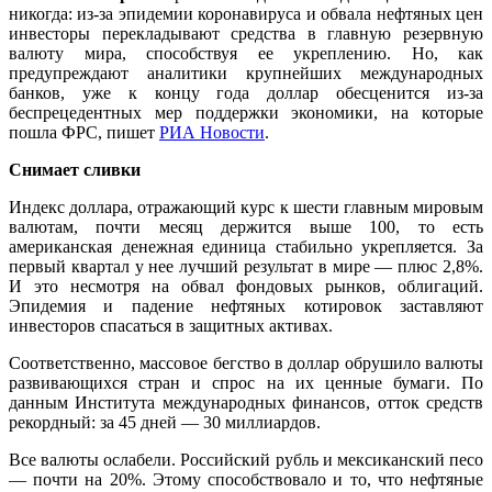
никогда: из-за эпидемии коронавируса и обвала нефтяных цен
инвесторы перекладывают средства в главную резервную
валюту мира, способствуя ее укреплению. Но, как
предупреждают аналитики крупнейших международных
банков, уже к концу года доллар обесценится из-за
беспрецедентных мер поддержки экономики, на которые
пошла ФРС, пишет
РИА Новости
.
Снимает сливки
Индекс доллара, отражающий курс к шести главным мировым
валютам, почти месяц держится выше 100, то есть
американская денежная единица стабильно укрепляется. За
первый квартал у нее лучший результат в мире — плюс 2,8%.
И это несмотря на обвал фондовых рынков, облигаций.
Эпидемия и падение нефтяных котировок заставляют
инвесторов спасаться в защитных активах.
Соответственно, массовое бегство в доллар обрушило валюты
развивающихся стран и спрос на их ценные бумаги. По
данным Института международных финансов, отток средств
рекордный: за 45 дней — 30 миллиардов.
Все валюты ослабели. Российский рубль и мексиканский песо
— почти на 20%. Этому способствовало и то, что нефтяные