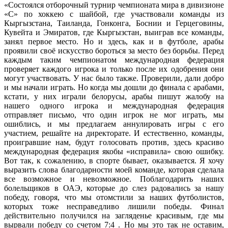
«Состоялся отборочный турнир чемпионата мира в дивизионе
«С» по хоккею с шайбой, где участвовали команды из
Кыргызстана, Таиланда, Гонконга, Боснии и Герцеговины,
Кувейта и Эмиратов, где Кыргызстан, выиграв все команды,
занял первое место. Но и здесь, как и в футболе, арабы
проявили своё искусство бороться за место без борьбы. Перед
каждым таким чемпионатом международная федерация
проверяет каждого игрока и только после их одобрения они
могут участвовать. У нас было также. Проверили, дали добро
и мы начали играть. Но когда мы дошли до финала с арабами,
кстати, у них играли белорусы, арабы пишут жалобу на
нашего одного игрока и международная федерация
отправляет письмо, что один игрок не мог играть, мы
ошиблись, и мы предлагаем аннулировать игры с его
участием, решайте на директорате. И естественно, команды,
проигравшие нам, будут голосовать против, здесь красиво
международная федерация якобы «исправила» свою ошибку.
Вот так, к сожалению, в спорте бывает, оказывается. Я хочу
выразить слова благодарности моей команде, которая сделала
все возможное и невозможное. Поблагодарить наших
болельщиков в ОАЭ, которые до слез радовались за нашу
победу, говоря, что мы отомстили за наших футболистов,
которых тоже несправедливо лишили победы. Финал
действительно получился на загляденье красивым, где мы
вырвали победу со счетом 7:4 . Но мы это так не оставим,