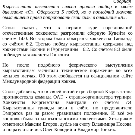
Сборная
Кыргызстана невероятно сильно прошла отбор в своём
дивизионе «С». Одержала 5 побед, но в последний момент
была лишена права попробовать свои силы в дивизионе «В».
Стоит сказать, что в первом туре соревнований
отечественные хоккеисты разгромили сборную Кувейта со
счетом 14:0. Во втором были обыграны хоккеисты Таиланда
со счётом 6:2. Третью победу кыргызстанцы одержали над
хоккеистами Боснии и Герцеговины - 6:2. Со счётом 8:3 были
побеждены хоккеисты Гонконга.
Но после подобного феерического выступления
кыргызстанцам засчитали техническое поражение во всех
четырех матчах. Об этом сообщается на официальном сайте
Международной федерации хоккея.
Стоит добавить, что в своей пятой игре сборной Кыргызстана
противостояла команда ОАЭ - страны-организатора турнира.
Хоккеисты Кыргызстана выиграли со счетом 7:4.
Кыргызстанцы трижды вели в счёте, но представители
Эмиратов раз за разом уравнивали положение. И всё же
концовка была за кыргызстанскими хоккеистами. Хет-триком
отметился Максим Егоров, дубль на счету Владимира Носова,
и по разу отличись Олег Колодий и Владимир Тонких.