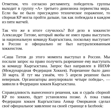
Отметим, что согласно регламенту, победитель группы
выходит в группу «A» третьего дивизиона первенства мира.
Если бы не было присуждено техническое поражение, то
сборная КР могла пройти дальше, так как побеждала в каждом
из пяти матчей.
Так что же в итоге случилось? Всё дело в хоккеисте
Александре Титове, который якобы не имел права выступать
за национальную команду Кыргызстана, поскольку выступает
в России и официально не был натурализованным
хоккеистом.
«Саша Титов до этого момента выступал в России. Мы
послали запрос на право получить разрешение ему выступать
за команду Кыргызстана. Запрос был направлен в ИИХФ
(Международная Федерация Хоккея). Разрешение было дано
30 марта. И тут мы узнаём, что 5 апреля решение было
неверным. Организаторы аннулировали четыре победы», —
заявили в Федерации хоккея Кыргызстана.
Справедливость вынесенного решения, как и судьба сборной
КР по хоккею, будет установлена позже. А пока глава
Федерации хоккея Кыргызстана Анвар Оморканов сделал
своё официальное заявление на своей странице в facebook: