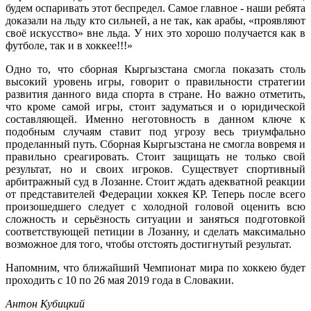
будем оспаривать этот беспредел. Самое главное - наши ребята
доказали на льду кто сильней, а не так, как арабы, «проявляют
своё искусство» вне льда. У них это хорошо получается как в
футболе, так и в хоккее!!!»
Одно то, что сборная Кыргызстана смогла показать столь
высокий уровень игры, говорит о правильности стратегии
развития данного вида спорта в стране. Но важно отметить,
что кроме самой игры, стоит задуматься и о юридической
составляющей. Именно неготовность в данном ключе к
подобным случаям ставит под угрозу весь триумфально
проделанный путь. Сборная Кыргызстана не смогла вовремя и
правильно среагировать. Стоит защищать не только свой
результат, но и своих игроков. Существует спортивный
арбитражный суд в Лозанне. Стоит ждать адекватной реакции
от представителей Федерации хоккея КР. Теперь после всего
произошедшего следует с холодной головой оценить всю
сложность и серьёзность ситуации и заняться подготовкой
соответствующей петиции в Лозанну, и сделать максимально
возможное для того, чтобы отстоять достигнутый результат.
Напомним, что ближайший Чемпионат мира по хоккею будет
проходить с 10 по 26 мая 2019 года в Словакии.
Антон Кубицкий