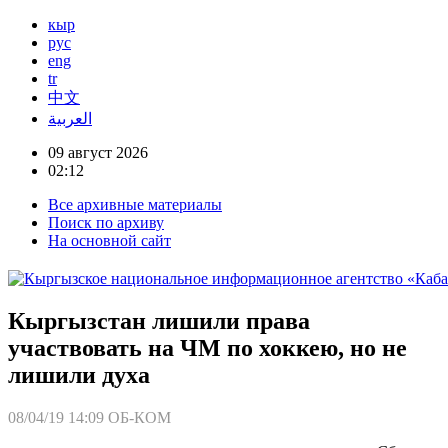
кыр
рус
eng
tr
中文
العربية
09 август 2026
02:12
Все архивные материалы
Поиск по архиву
На основной сайт
Кыргызстан лишили права
участвовать на ЧМ по хоккею, но не
лишили духа
08/04/19 14:09
ОБ-КОМ