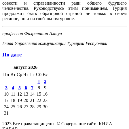
совести и справедливости ради общего будущего
человечества. Руководствуясь этим пониманием, Турция
продолжит быть образцовой страной не только в своем
регионе, но и на глобальном уровне.
профессор Фахреттин Алтун
Глава Управления коммуникации Турецкой Республики
По дате
август 2026
Пн
Вт
Ср
Чт
Пт
Сб
Вс
1
2
3
4
5
6
7
8
9
10
11
12
13
14
15
16
17
18
19
20
21
22
23
24
25
26
27
28
29
30
31
2023 Все права защищены. © Содержание сайта КНИА
КАБАР.