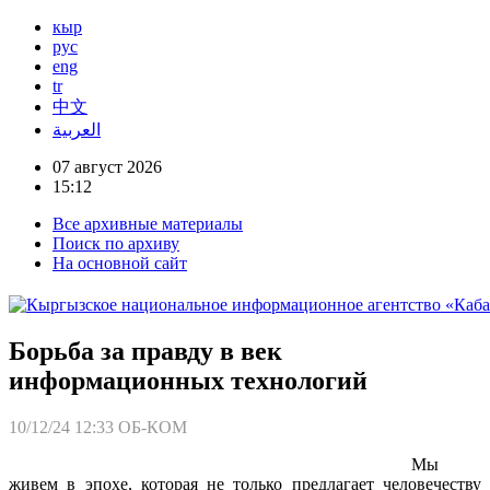
кыр
рус
eng
tr
中文
العربية
07 август 2026
15:12
Все архивные материалы
Поиск по архиву
На основной сайт
Борьба за правду в век
информационных технологий
10/12/24 12:33
ОБ-КОМ
Мы
живем в эпохе, которая не только предлагает человечеству