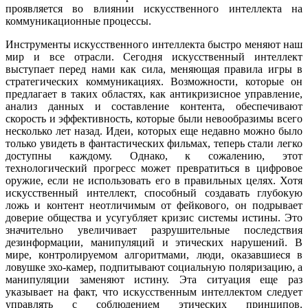
проявляется во влиянии искусственного интеллекта на
коммуникационные процессы.
Инструменты искусственного интеллекта быстро меняют наш
мир и все отрасли. Сегодня искусственный интеллект
выступает перед нами как сила, меняющая правила игры в
стратегических коммуникациях. Возможности, которые он
предлагает в таких областях, как антикризисное управление,
анализ данных и составление контента, обеспечивают
скорость и эффективность, которые были невообразимы всего
несколько лет назад. Идеи, которых еще недавно можно было
только увидеть в фантастических фильмах, теперь стали легко
доступны каждому. Однако, к сожалению, этот
технологический прогресс может превратиться в цифровое
оружие, если не использовать его в правильных целях. Хотя
искусственный интеллект, способный создавать глубокую
ложь и контент неотличимым от фейкового, он подрывает
доверие общества и усугубляет кризис системы истины. Это
значительно увеличивает разрушительные последствия
дезинформации, манипуляций и этических нарушений. В
мире, контролируемом алгоритмами, люди, оказавшиеся в
ловушке эхо-камер, подпитывают социальную поляризацию, а
манипуляции заменяют истину. Эта ситуация еще раз
указывает на факт, что искусственным интеллектом следует
управлять с соблюдением этических принципов.