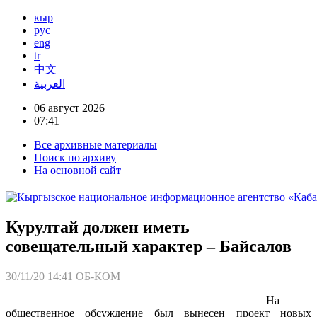
кыр
рус
eng
tr
中文
العربية
06 август 2026
07:41
Все архивные материалы
Поиск по архиву
На основной сайт
Курултай должен иметь
совещательный характер – Байсалов
30/11/20 14:41
ОБ-КОМ
На
общественное обсуждение был вынесен проект новых