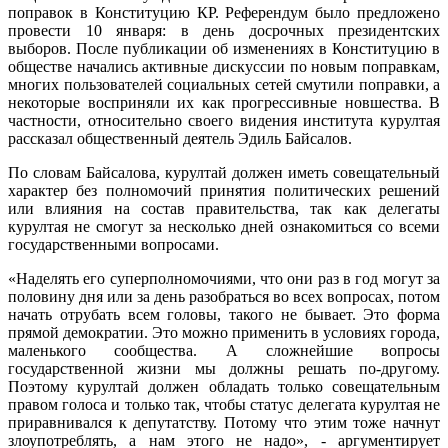
поправок в Конституцию КР. Референдум было предложено
провести 10 января: в день досрочных президентских
выборов. После публикации об изменениях в Конституцию в
обществе начались активные дискуссии по новым поправкам,
многих пользователей социальных сетей смутили поправки, а
некоторые восприняли их как прогрессивные новшества. В
частности, относительно своего видения института курултая
рассказал общественный деятель Эдиль Байсалов.
По словам Байсалова, курултай должен иметь совещательный
характер без полномочий принятия политических решений
или влияния на состав правительства, так как делегаты
курултая не смогут за несколько дней ознакомиться со всеми
государственными вопросами.
«Наделять его суперполномочиями, что они раз в год могут за
половину дня или за день разобраться во всех вопросах, потом
начать отрубать всем головы, такого не бывает. Это форма
прямой демократии. Это можно применить в условиях города,
маленького сообщества. А сложнейшие вопросы
государственной жизни мы должны решать по-другому.
Поэтому курултай должен обладать только совещательным
правом голоса и только так, чтобы статус делегата курултая не
приравнивался к депутатству. Потому что этим тоже начнут
злоупотреблять, а нам этого не надо», - аргументирует