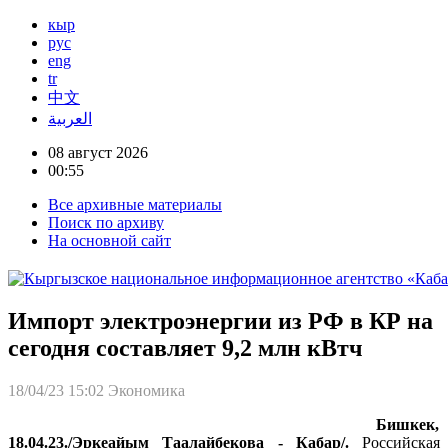
кыр
рус
eng
tr
中文
العربية
08 август 2026
00:55
Все архивные материалы
Поиск по архиву
На основной сайт
Импорт электроэнергии из РФ в КР на
сегодня составляет 9,2 млн кВтч
18/04/23 15:02
Экономика
Бишкек,
18.04.23./Эркеайым Таалайбекова - Кабар/.
Российская