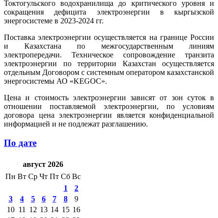
Токтогульского водохранилища до критического уровня и
сокращения дефицита электроэнергии в кыргызской
энергосистеме в 2023-2024 гг.
Поставка электроэнергии осуществляется на границе России
и Казахстана по межгосударственным линиям
электропередачи. Техническое сопровождение транзита
электроэнергии по территории Казахстан осуществляется
отдельным Договором с системным оператором казахстанской
энергосистемы АО «KEGOC».
Цена и стоимость электроэнергии зависят от зон суток в
отношении поставляемой электроэнергии, по условиям
договора цена электроэнергии является конфиденциальной
информацией и не подлежат разглашению.
По дате
август 2026
Пн
Вт
Ср
Чт
Пт
Сб
Вс
1
2
3
4
5
6
7
8
9
10
11
12
13
14
15
16