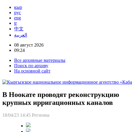
кыр
рус
eng
tr
中文
العربية
08 август 2026
09:24
Все архивные материалы
Поиск по архиву
На основной сайт
В Ноокате проводят реконструкцию
крупных ирригационных каналов
18/04/23 14:45
Регионы